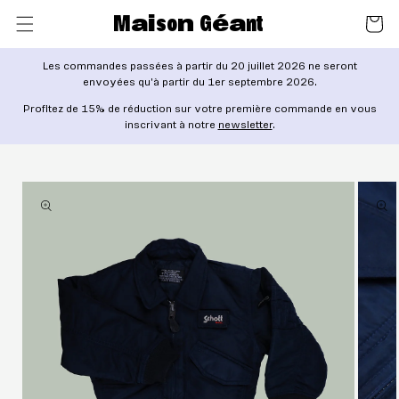
ET
M
ai
so
n
G
éa
nt
PASSER
Panier
AU
CONTENU
Les commandes passées à partir du 20
juillet
2026 ne seront
envoyées qu'à partir du 1er septembre 2026
.
Profitez de 15% de réduction sur votre première commande en vous
inscrivant à notre
newsletter
.
PASSER AUX
INFORMATIONS
PRODUITS